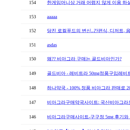
154
한게임머니상 거래 어렵지 않게 이용 하실
153
aaaaa
152
당진 로컬푸드의 변신..간편식, 디저트, 
151
asdas
150
왜?? 비아그라 구매는 골드비아인가?
149
골드비아 - 레비트라 50mg정품구입레비
148
하나약국 - 100% 정품 비아그라 판매로 20
147
비아그라구매약국사이트: 국산비아그라
146
비아그라구매사이트-구구정 5mg 후기와 