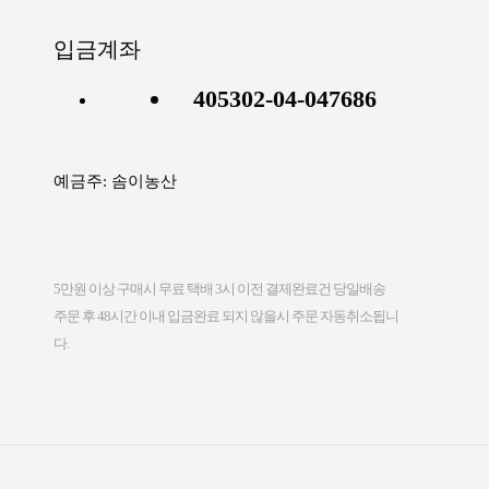
입금계좌
405302-04-047686
예금주: 솜이농산
5만원 이상 구매시 무료 택배 3시 이전 결제완료건 당일배송
다.