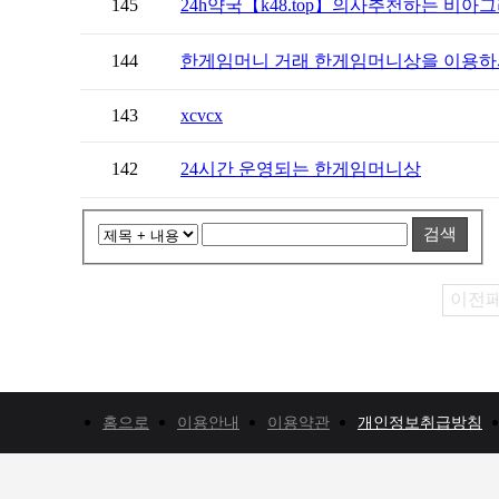
145
24h약국【k48.tоp】의사추천하는 비아그
144
한게임머니 거래 한게임머니상을 이용하시
143
xcvcx
142
24시간 운영되는 한게임머니상
검색
이전
홈으로
이용안내
이용약관
개인정보취급방침