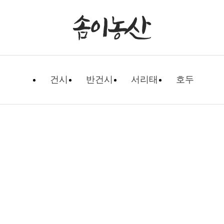
건시
반건시
서리태
호두
자유게시판