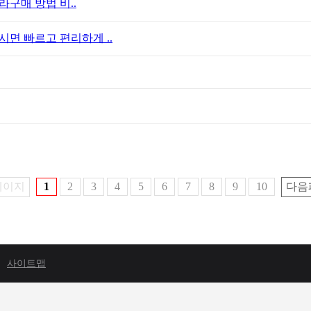
라구매 방법 비..
면 빠르고 편리하게 ..
페이지
1
2
3
4
5
6
7
8
9
10
다음
사이트맵