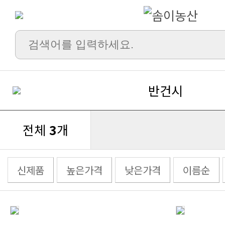
반건시
전체
3
개
신제품
높은가격
낮은가격
이름순