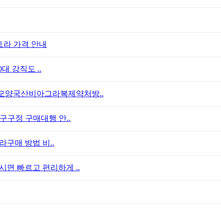
트라 가격 안내
대 강직도 ..
모양국산비아그라복제약처방..
구구정 구매대행 안..
라구매 방법 비..
면 빠르고 편리하게 ..