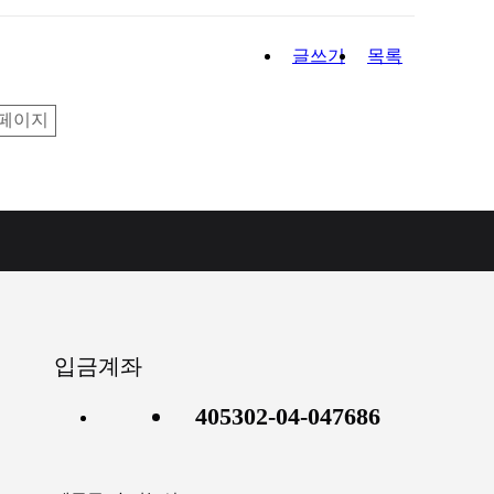
글쓰기
목록
페이지
입금계좌
405302-04-047686