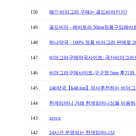
150
왜?? 비아그라 구매는 골드비아인가?
149
골드비아 - 레비트라 50mg정품구입레비
148
하나약국 - 100% 정품 비아그라 판매로 20
147
비아그라구매약국사이트: 국산비아그라
146
비아그라구매사이트-구구정 5mg 후기와 
145
24h약국【k48.tоp】의사추천하는 비아그
144
한게임머니 거래 한게임머니상을 이용하시
143
xcvcx
142
24시간 운영되는 한게임머니상