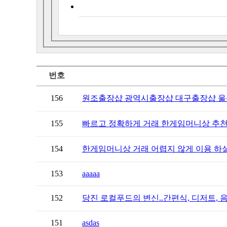
번호
156
원조출장샵 광역시출장샵 대구출장샵 울산
155
빠르고 정확하게 거래 한게임머니상 추천
154
한게임머니상 거래 어렵지 않게 이용 하실
153
aaaaa
152
당진 로컬푸드의 변신..간편식, 디저트, 
151
asdas