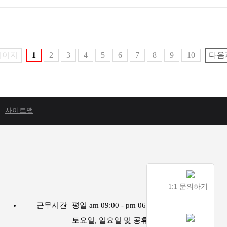
페이지
1
2
3
4
5
6
7
8
9
10
다음
사이트맵
1:1 문의하기
근무시간
평일 am 09:00 - pm 06:00
토요일, 일요일 및 공휴일은 휴무