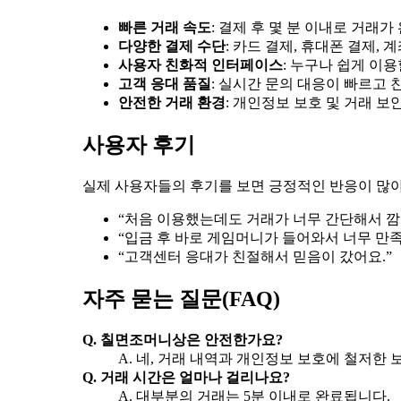
빠른 거래 속도
: 결제 후 몇 분 이내로 거래가
다양한 결제 수단
: 카드 결제, 휴대폰 결제,
사용자 친화적 인터페이스
: 누구나 쉽게 이용
고객 응대 품질
: 실시간 문의 대응이 빠르고 
안전한 거래 환경
: 개인정보 보호 및 거래 보
사용자 후기
실제 사용자들의 후기를 보면 긍정적인 반응이 많아
“처음 이용했는데도 거래가 너무 간단해서 깜
“입금 후 바로 게임머니가 들어와서 너무 만족
“고객센터 응대가 친절해서 믿음이 갔어요.”
자주 묻는 질문(FAQ)
Q. 칠면조머니상은 안전한가요?
A. 네, 거래 내역과 개인정보 보호에 철저한
Q. 거래 시간은 얼마나 걸리나요?
A. 대부분의 거래는 5분 이내로 완료됩니다.