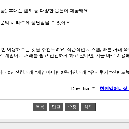
등), 휴대폰 결제 등 다양한 옵션이 제공돼요.
 문의 시 빠르게 응답받을 수 있어요.
. 게임머니 거래를 쉽고 안전하게 하고 싶다면, 지금 바로 이용
거래 #안전한거래 #게임아이템 #온라인거래 #유저후기 #신뢰
Download #1 :
한게임머니상_칠
목록
답글
수정
삭제