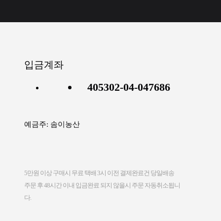
입금계좌
405302-04-047686
예금주: 솜이농산
5만원 이상 구매시 무료 택배 3시 이전 결제완료건 당일배송
다.