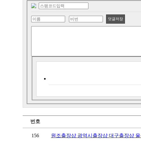
덧글저장
번호
156
원조출장샵 광역시출장샵 대구출장샵 울산