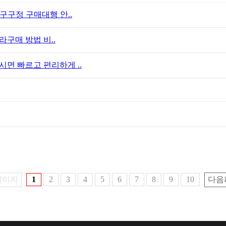
구구정 구매대행 안..
라구매 방법 비..
면 빠르고 편리하게 ..
페이지
1
2
3
4
5
6
7
8
9
10
다음