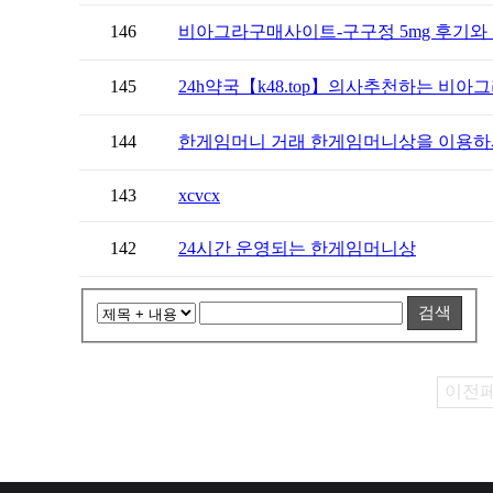
146
비아그라구매사이트-구구정 5mg 후기와 
145
24h약국【k48.tоp】의사추천하는 비아그
144
한게임머니 거래 한게임머니상을 이용하시
143
xcvcx
142
24시간 운영되는 한게임머니상
검색
이전