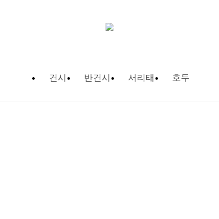
건시
반건시
서리태
호두