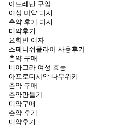
아드레닌 구입
여성 미약 디시
춘약 후기 디시
미약후기
요힘빈 여자
스페니쉬플라이 사용후기
춘약 구매
비아그라 여성 효능
아프로디시악 나무위키
춘약 구매
춘약만들기
미약구매
춘약 후기
미약후기