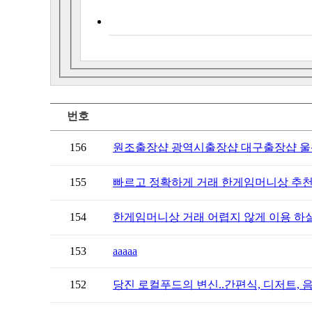
번호
156
원조출장샵 광역시출장샵 대구출장샵 울산
155
빠르고 정확하게 거래 한게임머니상 추천
154
한게임머니상 거래 어렵지 않게 이용 하실
153
aaaaa
152
당진 로컬푸드의 변신..간편식, 디저트, 