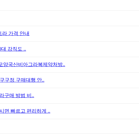
트라 가격 안내
대 강직도 ..
모양국산비아그라복제약처방..
구구정 구매대행 안..
라구매 방법 비..
면 빠르고 편리하게 ..