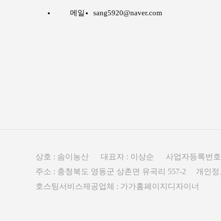
메일
sang5920@naver.com
상호 : 솜이농산 대표자 : 이상순 사업자등록번호 : 30
주소 : 충청북도 영동군 상촌면 유곡리 557-2 개
호스팅서비스제공업체 : 가가홈페이지디자이너