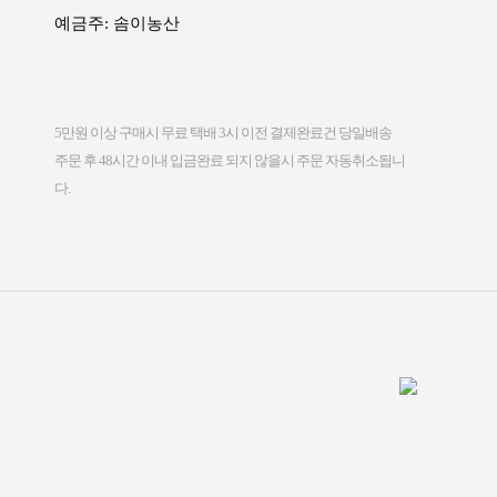
예금주: 솜이농산
5만원 이상 구매시 무료 택배 3시 이전 결제완료건 당일배송
주문 후 48시간 이내 입금완료 되지 않을시 주문 자동취소됩니
다.