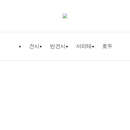
건시
반건시
서리태
호두
자유게시판