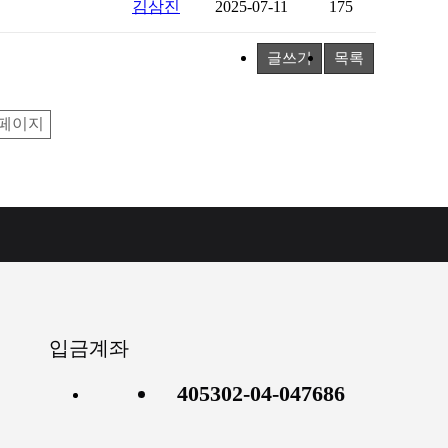
김삼진
2025-07-11
175
글쓰기
목록
페이지
입금계좌
405302-04-047686