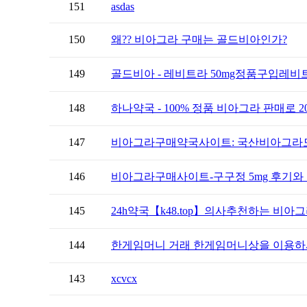
151
asdas
150
왜?? 비아그라 구매는 골드비아인가?
149
골드비아 - 레비트라 50mg정품구입레비
148
하나약국 - 100% 정품 비아그라 판매로 20
147
비아그라구매약국사이트: 국산비아그라
146
비아그라구매사이트-구구정 5mg 후기와 
145
24h약국【k48.tоp】의사추천하는 비아그
144
한게임머니 거래 한게임머니상을 이용하시
143
xcvcx