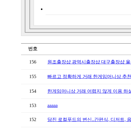
번호
156
원조출장샵 광역시출장샵 대구출장샵 울산
155
빠르고 정확하게 거래 한게임머니상 추천
154
한게임머니상 거래 어렵지 않게 이용 하실
153
aaaaa
152
당진 로컬푸드의 변신..간편식, 디저트, 