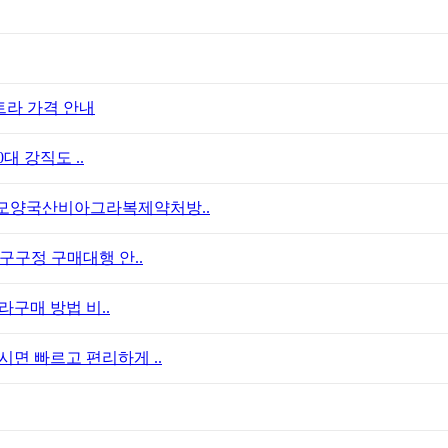
트라 가격 안내
대 강직도 ..
모양국산비아그라복제약처방..
구구정 구매대행 안..
라구매 방법 비..
면 빠르고 편리하게 ..