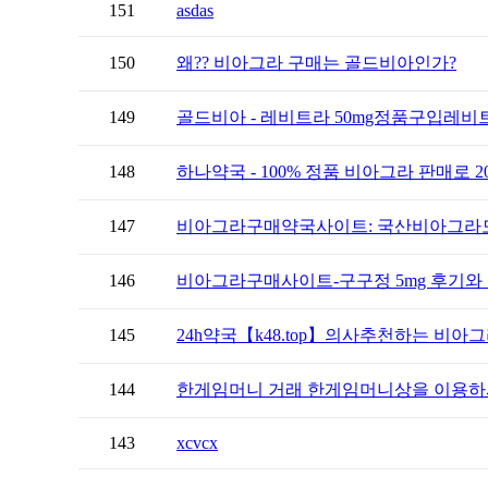
151
asdas
150
왜?? 비아그라 구매는 골드비아인가?
149
골드비아 - 레비트라 50mg정품구입레비
148
하나약국 - 100% 정품 비아그라 판매로 20
147
비아그라구매약국사이트: 국산비아그라
146
비아그라구매사이트-구구정 5mg 후기와 
145
24h약국【k48.tоp】의사추천하는 비아그
144
한게임머니 거래 한게임머니상을 이용하시
143
xcvcx