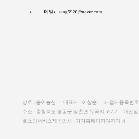
메일
sang5920@naver.com
상호 : 솜이농산 대표자 : 이상순 사업자등록번호 : 30
주소 : 충청북도 영동군 상촌면 유곡리 557-2 개
호스팅서비스제공업체 : 가가홈페이지디자이너