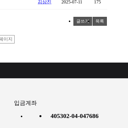
김삼진
2025-07-11
175
글쓰기
목록
페이지
입금계좌
405302-04-047686